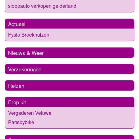
sloopauto verkopen gelderland
Actueel
Fysio Broekhuizen
Nieuws & Weer
Verzekeringen
Reizen
Erop uit
Vergaderen Veluwe
Parisbybike